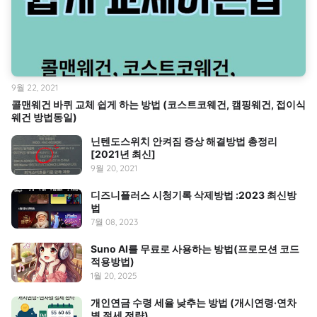
9월 22, 2021
콜맨웨건 바퀴 교체 쉽게 하는 방법 (코스트코웨건, 캠핑웨건, 접이식
웨건 방법동일)
닌텐도스위치 안켜짐 증상 해결방법 총정리
[2021년 최신]
9월 20, 2021
디즈니플러스 시청기록 삭제방법 :2023 최신방
법
7월 08, 2023
Suno AI를 무료로 사용하는 방법(프로모션 코드
적용방법)
1월 20, 2025
개인연금 수령 세율 낮추는 방법 (개시연령·연차
별 절세 전략)